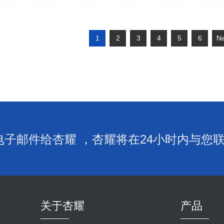
1
2
3
4
5
6
Ne
子邮件给杏耀 ，杏耀将在24小时内与您
关于杏耀
产品