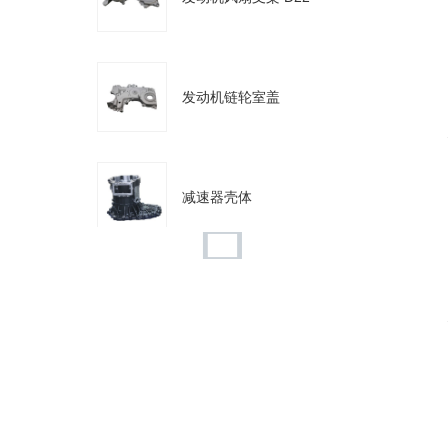
发动机链轮室盖
减速器壳体