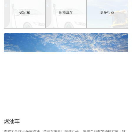
新能源车
更多行业
燃油车
新能源车
更多行业
杏耀拥有高压压铸、低压压铸、重力铸造等生产线，可满足电动汽车零部件的样
杏耀动力为高端摩托车、航空、船舶、轨道交通、农业机械、工程机械等行业的
件、小批量、大批量生产的各种定制需求。已为多家知名电动汽车企业提供铝铸
客户提供各种零部件，从模具、毛坯件到机加工成品，一站式供应。
件。
了解更多 >>
了解更多 >>
铸铁涡壳
农机壳体
捷能壳体
新能源电机壳体
燃油车
电喷泵箱
四缸缸体
铸铝转向节
减排阀体
杏耀为全球30多家汽油、柴油车主机厂提供产品， 主要产品有发动机缸体、缸