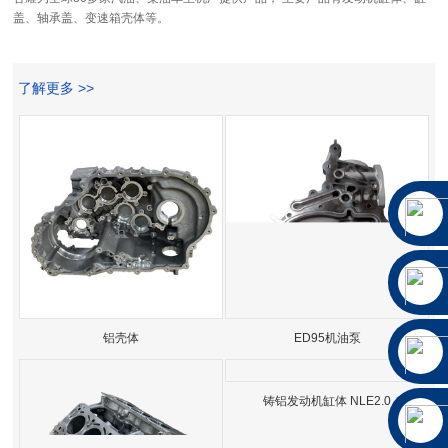
盖、轴承盖、变速箱壳体等。
了解更多 >>
铝壳体
ED95机油泵
铸铝发动机缸体 NLE2.0