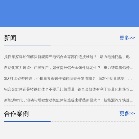
新闻
更多>>
搅拌摩擦焊如何解决新能源三电铝合金零部件连接难题？ 动力电池托盘、电机电控壳体及水冷散热部件对焊接强度、密封和变形控制提出更高要求。作为固相连接工艺，搅拌摩擦焊为铝合金三电零部件提供了新的制造路径。 三电零部件为什么越来越考验焊接能力 新能源汽车的动力电池、电机和电控系统中，大量结构件采用铝合...
自动化重力铸造生产线投产，如何提升铝合金铸件稳定性？ 重力铸造看似传统，真正实现稳定批量生产却需要设备、工艺和质量体系共同支撑。桐林铸造全新自动化重力单元生产线投产，进一步增强铝合金零部件的规模化交付能力。 在铝合金零部件制造中，高压压铸、低压铸造和重力铸造各有适用范围。重力铸造依靠金属液在...
3D 打印砂型铸造：小批量复杂铸件如何缩短开发周期？ 面对小批量试制、复杂内腔和频繁设计迭代，传统开模方式可能面临周期与成本压力。3D 打印砂型通过数字化直接制砂，为新品开发和复杂铸件制造提供更灵活的选择。 新品开发最怕什么 在发动机、工程机械、航空和高端装备零部件开发中，很多产品在设计初期需要多轮...
铝合金缸体还是铸铁缸体？不要只比较重量 铝合金缸体有利于轻量化和热管理，铸铁缸体则在刚度、耐磨和重载应用中具有价值。选择材料应综合工况、结构、批量及制造能力。 “新能源汽车时代，发动机缸体是不是都应该改成铝合金？” 这个问题没有统一答案。混动、增程、商用车、工程机械和发电机组的工作方式不同，发动...
新能源时代，混动与增程发动机缸体制造提出哪些新要求？ 新能源汽车快速增长并不意味着动力系统只有单一路线。混合动力和增程车型对发动机的高效率、紧凑化与稳定运行提出新要求，也推动缸体制造继续升级。 动力路线多元化，发动机角色正在变化 2026 年上半年，我国新能源汽车销量达到 744.6 万辆，新能源新车销量...
合作案例
更多>>