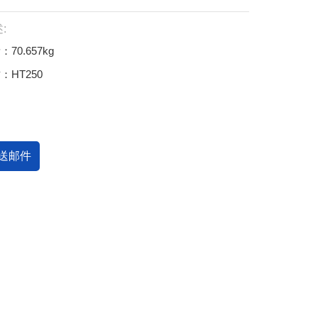
:
70.657kg
：HT250
送邮件