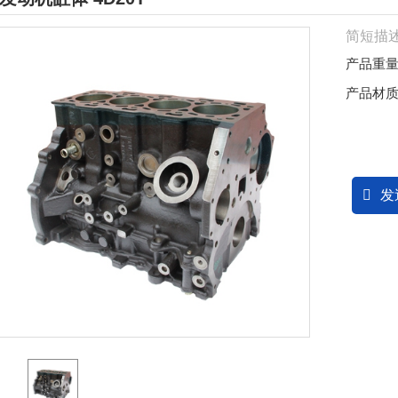
简短描述
产品重量：
产品材质
发