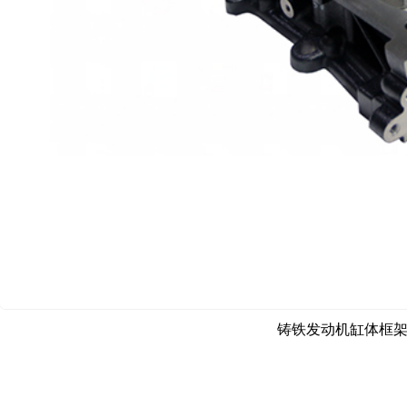
铸铁发动机缸体框架 