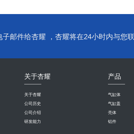
子邮件给杏耀 ，杏耀将在24小时内与您
关于杏耀
产品
关于杏耀
气缸体
公司历史
气缸盖
公司介绍
壳体
研发能力
铝件