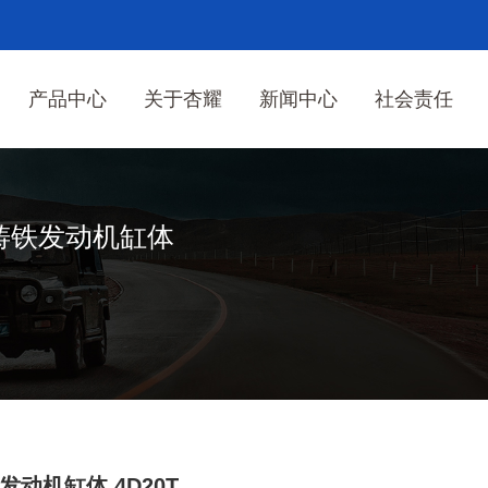
产品中心
关于杏耀
新闻中心
社会责任
铸铁发动机缸体
发动机缸体 4D20T