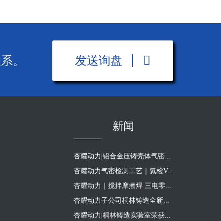
联系。
发送询盘
新闻
杏耀动力|铝合金压铸壳体气密...
杏耀动力气密检测工艺｜氦检V...
杏耀动力｜搅拌摩擦焊 三电零...
杏耀动力子公司桐林铸造全新...
杏耀动力|桐林铸造实验室荣获...