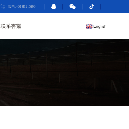
致电:400-012-5699
联系杏耀
English